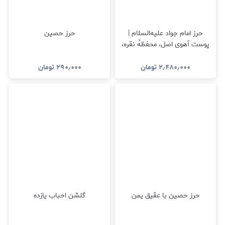
حرز امام جواد علیه‌السلام |
حرز حصین
پوست آهوی اصل، محفظهٔ نقره،
نماز نیابتی
۲٫۴۸۰٫۰۰۰
تومان
۲۹۰٫۰۰۰
تومان
حرز حصین با عقیق یمن
گلشن احباب یازده