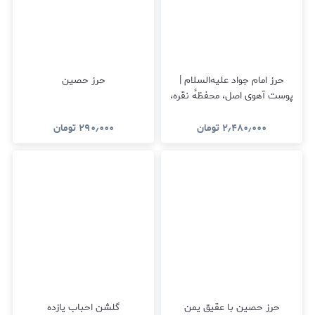
حرز امام جواد علیه‌السلام |
حرز حصین
پوست آهوی اصل، محفظهٔ نقره،
نماز نیابتی
۲٫۴۸۰٫۰۰۰
تومان
۲۹۰٫۰۰۰
تومان
حرز حصین با عقیق یمن
گلشن احباب یازده